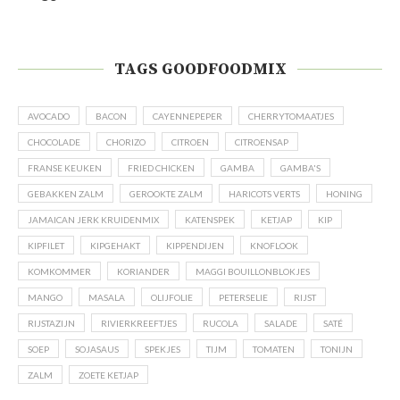
TAGS GOODFOODMIX
AVOCADO
BACON
CAYENNEPEPER
CHERRYTOMAATJES
CHOCOLADE
CHORIZO
CITROEN
CITROENSAP
FRANSE KEUKEN
FRIED CHICKEN
GAMBA
GAMBA'S
GEBAKKEN ZALM
GEROOKTE ZALM
HARICOTS VERTS
HONING
JAMAICAN JERK KRUIDENMIX
KATENSPEK
KETJAP
KIP
KIPFILET
KIPGEHAKT
KIPPENDIJEN
KNOFLOOK
KOMKOMMER
KORIANDER
MAGGI BOUILLONBLOKJES
MANGO
MASALA
OLIJFOLIE
PETERSELIE
RIJST
RIJSTAZIJN
RIVIERKREEFTJES
RUCOLA
SALADE
SATÉ
SOEP
SOJASAUS
SPEKJES
TIJM
TOMATEN
TONIJN
ZALM
ZOETE KETJAP