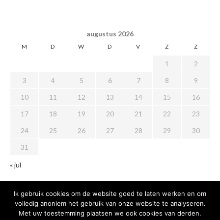
augustus 2026
M
D
W
D
V
Z
Z
1
2
3
4
5
6
7
8
9
10
11
12
13
14
15
16
17
18
19
20
21
22
23
24
25
26
27
28
29
30
31
« jul
Ik gebruik cookies om de website goed te laten werken en om
volledig anoniem het gebruik van onze website te analyseren.
Met uw toestemming plaatsen we ook cookies van derden.