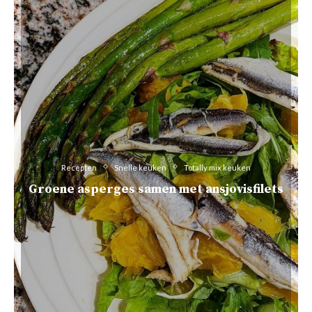
Recepten
Snelle keuken
Totally mix keuken
Groene asperges samen met ansjovisfilets