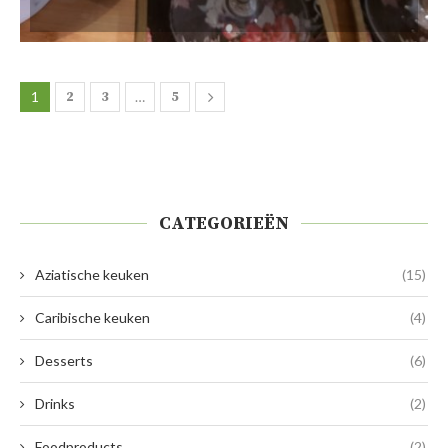
1
2
3
…
5
CATEGORIEËN
Aziatische keuken
(15)
Caribische keuken
(4)
Desserts
(6)
Drinks
(2)
Foodproducts
(2)