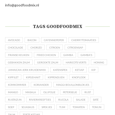
info@goodfoodmix.nl
TAGS GOODFOODMIX
AVOCADO
BACON
CAYENNEPEPER
CHERRYTOMAATJES
CHOCOLADE
CHORIZO
CITROEN
CITROENSAP
FRANSE KEUKEN
FRIED CHICKEN
GAMBA
GAMBA'S
GEBAKKEN ZALM
GEROOKTE ZALM
HARICOTS VERTS
HONING
JAMAICAN JERK KRUIDENMIX
KATENSPEK
KETJAP
KIP
KIPFILET
KIPGEHAKT
KIPPENDIJEN
KNOFLOOK
KOMKOMMER
KORIANDER
MAGGI BOUILLONBLOKJES
MANGO
MASALA
OLIJFOLIE
PETERSELIE
RIJST
RIJSTAZIJN
RIVIERKREEFTJES
RUCOLA
SALADE
SATÉ
SOEP
SOJASAUS
SPEKJES
TIJM
TOMATEN
TONIJN
ZALM
ZOETE KETJAP