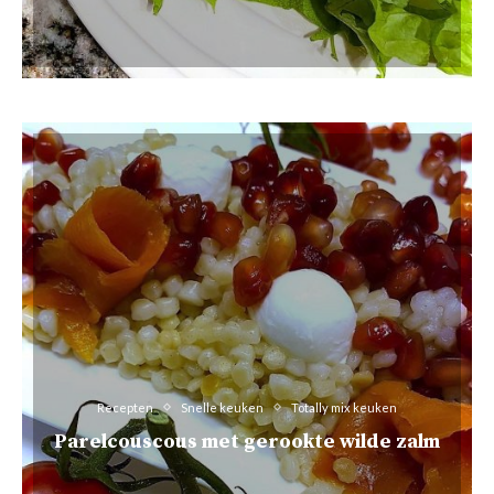
Recepten
Snelle keuken
Totally mix keuken
Parelcouscous met gerookte wilde zalm