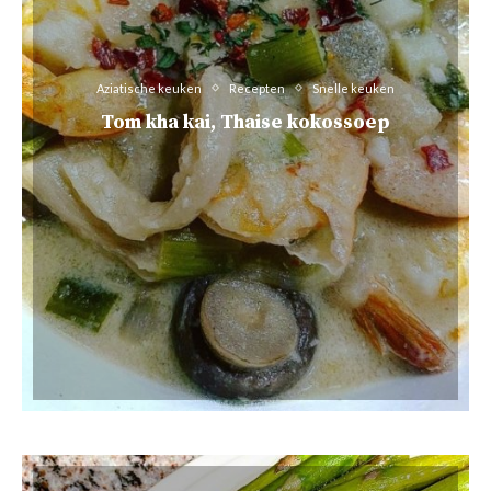
Aziatische keuken
Recepten
Snelle keuken
Tom kha kai, Thaise kokossoep