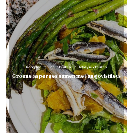
Recepten
Snelle keuken
Totally mix keuken
Groene asperges samen met ansjovisfilets