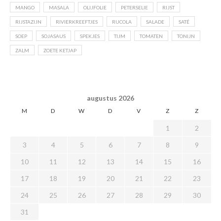
MANGO
MASALA
OLIJFOLIE
PETERSELIE
RIJST
RIJSTAZIJN
RIVIERKREEFTJES
RUCOLA
SALADE
SATÉ
SOEP
SOJASAUS
SPEKJES
TIJM
TOMATEN
TONIJN
ZALM
ZOETE KETJAP
augustus 2026
M
D
W
D
V
Z
Z
1
2
3
4
5
6
7
8
9
10
11
12
13
14
15
16
17
18
19
20
21
22
23
24
25
26
27
28
29
30
31