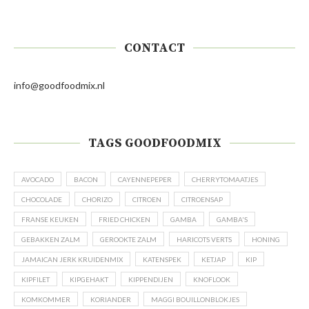
CONTACT
info@goodfoodmix.nl
TAGS GOODFOODMIX
AVOCADO
BACON
CAYENNEPEPER
CHERRYTOMAATJES
CHOCOLADE
CHORIZO
CITROEN
CITROENSAP
FRANSE KEUKEN
FRIED CHICKEN
GAMBA
GAMBA'S
GEBAKKEN ZALM
GEROOKTE ZALM
HARICOTS VERTS
HONING
JAMAICAN JERK KRUIDENMIX
KATENSPEK
KETJAP
KIP
KIPFILET
KIPGEHAKT
KIPPENDIJEN
KNOFLOOK
KOMKOMMER
KORIANDER
MAGGI BOUILLONBLOKJES