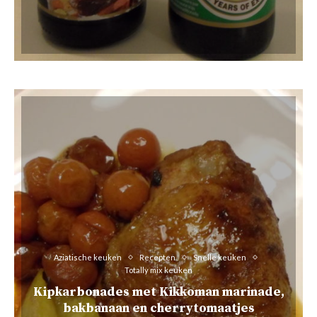
Aziatische keuken
Recepten
Snelle keuken
Totally mix keuken
Kipkarbonades met Kikkoman marinade,
bakbanaan en cherrytomaatjes