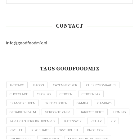
CONTACT
info@goodfoodmix.nl
TAGS GOODFOODMIX
AVOCADO
BACON
CAYENNEPEPER
CHERRYTOMAATJES
CHOCOLADE
CHORIZO
CITROEN
CITROENSAP
FRANSE KEUKEN
FRIED CHICKEN
GAMBA
GAMBA'S
GEBAKKEN ZALM
GEROOKTE ZALM
HARICOTS VERTS
HONING
JAMAICAN JERK KRUIDENMIX
KATENSPEK
KETJAP
KIP
KIPFILET
KIPGEHAKT
KIPPENDIJEN
KNOFLOOK