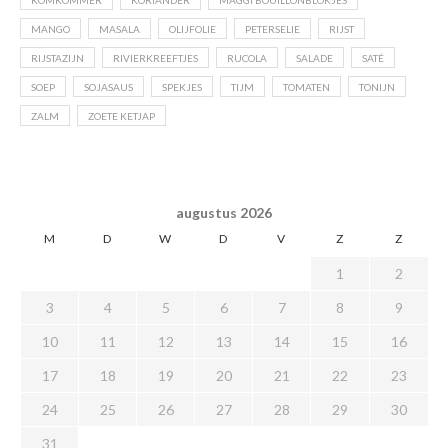
KOMKOMMER
KORIANDER
MAGGI BOUILLONBLOKJES
MANGO
MASALA
OLIJFOLIE
PETERSELIE
RIJST
RIJSTAZIJN
RIVIERKREEFTJES
RUCOLA
SALADE
SATÉ
SOEP
SOJASAUS
SPEKJES
TIJM
TOMATEN
TONIJN
ZALM
ZOETE KETJAP
augustus 2026
M
D
W
D
V
Z
Z
1
2
3
4
5
6
7
8
9
10
11
12
13
14
15
16
17
18
19
20
21
22
23
24
25
26
27
28
29
30
31