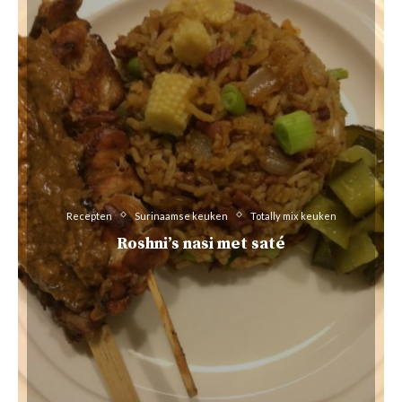
Recepten
Surinaamse keuken
Totally mix keuken
Roshni’s nasi met saté