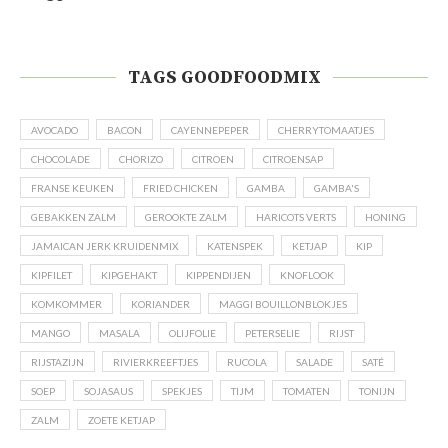
TAGS GOODFOODMIX
AVOCADO
BACON
CAYENNEPEPER
CHERRYTOMAATJES
CHOCOLADE
CHORIZO
CITROEN
CITROENSAP
FRANSE KEUKEN
FRIED CHICKEN
GAMBA
GAMBA'S
GEBAKKEN ZALM
GEROOKTE ZALM
HARICOTS VERTS
HONING
JAMAICAN JERK KRUIDENMIX
KATENSPEK
KETJAP
KIP
KIPFILET
KIPGEHAKT
KIPPENDIJEN
KNOFLOOK
KOMKOMMER
KORIANDER
MAGGI BOUILLONBLOKJES
MANGO
MASALA
OLIJFOLIE
PETERSELIE
RIJST
RIJSTAZIJN
RIVIERKREEFTJES
RUCOLA
SALADE
SATÉ
SOEP
SOJASAUS
SPEKJES
TIJM
TOMATEN
TONIJN
ZALM
ZOETE KETJAP