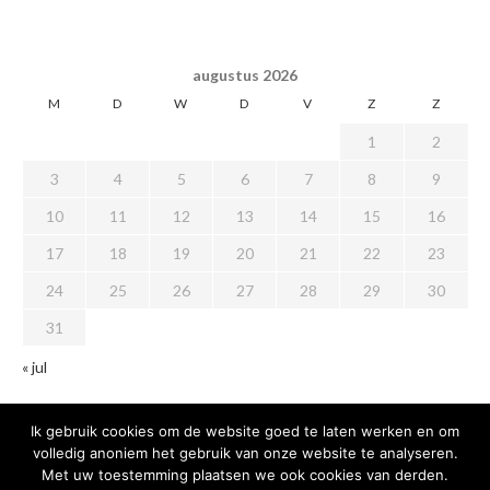
augustus 2026
M
D
W
D
V
Z
Z
1
2
3
4
5
6
7
8
9
10
11
12
13
14
15
16
17
18
19
20
21
22
23
24
25
26
27
28
29
30
31
« jul
Ik gebruik cookies om de website goed te laten werken en om
volledig anoniem het gebruik van onze website te analyseren.
Met uw toestemming plaatsen we ook cookies van derden.