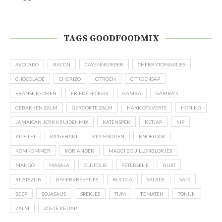
TAGS GOODFOODMIX
AVOCADO
BACON
CAYENNEPEPER
CHERRYTOMAATJES
CHOCOLADE
CHORIZO
CITROEN
CITROENSAP
FRANSE KEUKEN
FRIED CHICKEN
GAMBA
GAMBA'S
GEBAKKEN ZALM
GEROOKTE ZALM
HARICOTS VERTS
HONING
JAMAICAN JERK KRUIDENMIX
KATENSPEK
KETJAP
KIP
KIPFILET
KIPGEHAKT
KIPPENDIJEN
KNOFLOOK
KOMKOMMER
KORIANDER
MAGGI BOUILLONBLOKJES
MANGO
MASALA
OLIJFOLIE
PETERSELIE
RIJST
RIJSTAZIJN
RIVIERKREEFTJES
RUCOLA
SALADE
SATÉ
SOEP
SOJASAUS
SPEKJES
TIJM
TOMATEN
TONIJN
ZALM
ZOETE KETJAP