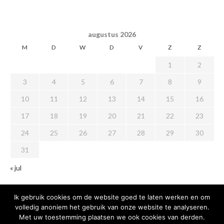
augustus 2026
M
D
W
D
V
Z
Z
1
2
3
4
5
6
7
8
9
10
11
12
13
14
15
16
17
18
19
20
21
22
23
24
25
26
27
28
29
30
31
« jul
Ik gebruik cookies om de website goed te laten werken en om
volledig anoniem het gebruik van onze website te analyseren.
Met uw toestemming plaatsen we ook cookies van derden.