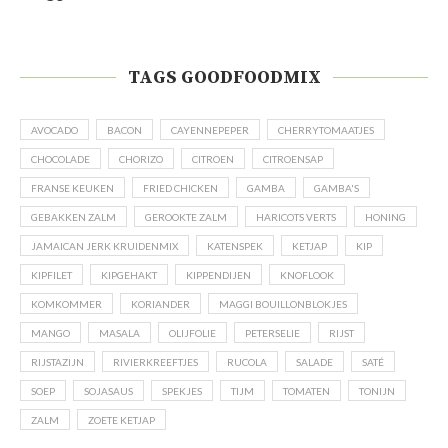
TAGS GOODFOODMIX
AVOCADO
BACON
CAYENNEPEPER
CHERRYTOMAATJES
CHOCOLADE
CHORIZO
CITROEN
CITROENSAP
FRANSE KEUKEN
FRIED CHICKEN
GAMBA
GAMBA'S
GEBAKKEN ZALM
GEROOKTE ZALM
HARICOTS VERTS
HONING
JAMAICAN JERK KRUIDENMIX
KATENSPEK
KETJAP
KIP
KIPFILET
KIPGEHAKT
KIPPENDIJEN
KNOFLOOK
KOMKOMMER
KORIANDER
MAGGI BOUILLONBLOKJES
MANGO
MASALA
OLIJFOLIE
PETERSELIE
RIJST
RIJSTAZIJN
RIVIERKREEFTJES
RUCOLA
SALADE
SATÉ
SOEP
SOJASAUS
SPEKJES
TIJM
TOMATEN
TONIJN
ZALM
ZOETE KETJAP