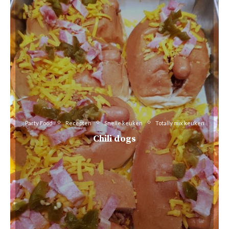
Party Food
Recepten
Snelle keuken
Totally mix keuken
Chili dogs