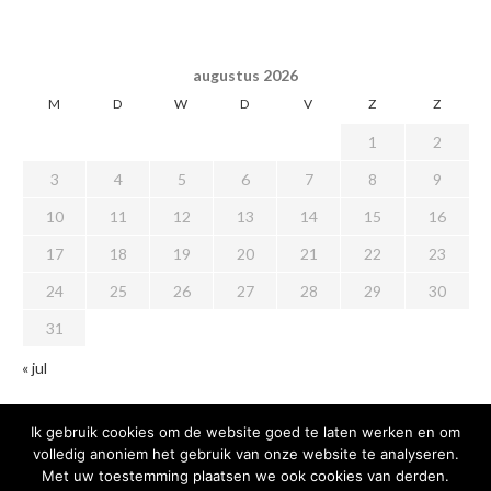
augustus 2026
M
D
W
D
V
Z
Z
1
2
3
4
5
6
7
8
9
10
11
12
13
14
15
16
17
18
19
20
21
22
23
24
25
26
27
28
29
30
31
« jul
Ik gebruik cookies om de website goed te laten werken en om
volledig anoniem het gebruik van onze website te analyseren.
Met uw toestemming plaatsen we ook cookies van derden.