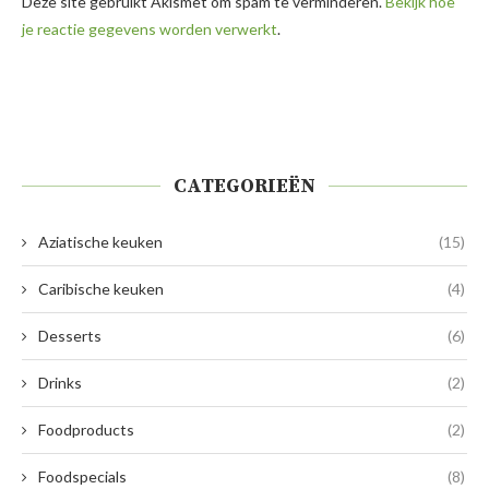
Deze site gebruikt Akismet om spam te verminderen.
Bekijk hoe
je reactie gegevens worden verwerkt
.
CATEGORIEËN
Aziatische keuken
(15)
Caribische keuken
(4)
Desserts
(6)
Drinks
(2)
Foodproducts
(2)
Foodspecials
(8)