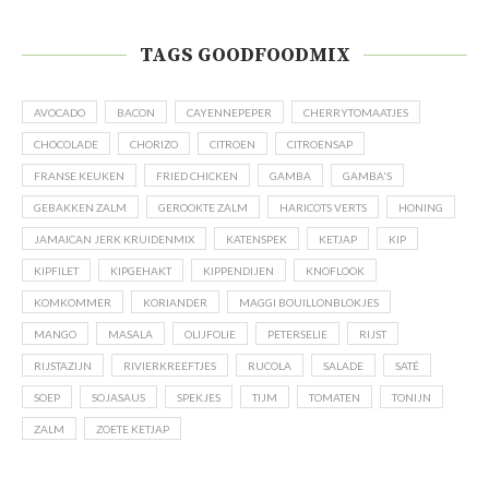
TAGS GOODFOODMIX
AVOCADO
BACON
CAYENNEPEPER
CHERRYTOMAATJES
CHOCOLADE
CHORIZO
CITROEN
CITROENSAP
FRANSE KEUKEN
FRIED CHICKEN
GAMBA
GAMBA'S
GEBAKKEN ZALM
GEROOKTE ZALM
HARICOTS VERTS
HONING
JAMAICAN JERK KRUIDENMIX
KATENSPEK
KETJAP
KIP
KIPFILET
KIPGEHAKT
KIPPENDIJEN
KNOFLOOK
KOMKOMMER
KORIANDER
MAGGI BOUILLONBLOKJES
MANGO
MASALA
OLIJFOLIE
PETERSELIE
RIJST
RIJSTAZIJN
RIVIERKREEFTJES
RUCOLA
SALADE
SATÉ
SOEP
SOJASAUS
SPEKJES
TIJM
TOMATEN
TONIJN
ZALM
ZOETE KETJAP