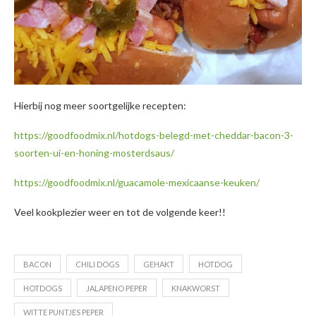
Hierbij nog meer soortgelijke recepten:
https://goodfoodmix.nl/hotdogs-belegd-met-cheddar-bacon-3-
soorten-ui-en-honing-mosterdsaus/
https://goodfoodmix.nl/guacamole-mexicaanse-keuken/
Veel kookplezier weer en tot de volgende keer!!
BACON
CHILI DOGS
GEHAKT
HOTDOG
HOTDOGS
JALAPENO PEPER
KNAKWORST
WITTE PUNTJES PEPER