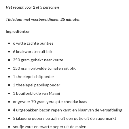
Het recept voor 2 of 3 personen
Tijdsduur met voorbereidingen 25 minuten
Ingrediënten
6 witte zachte puntjes
6 knakworsten uit blik
250 gram gehakt naar keuze
150 gram ontvelde tomaten uit blik
1 theelepel chilipoeder
1 theelepel paprikapoeder
1 bouillonblokje van Maggi
ongeveer 70 gram geraspte cheddar kaas
4 uitgebakken bacon repen kant-en-klaar van de versafdeling
5 jalapeno pepers op azijn, uit een potje uit de supermarkt
snufje zout en zwarte peper uit de molen