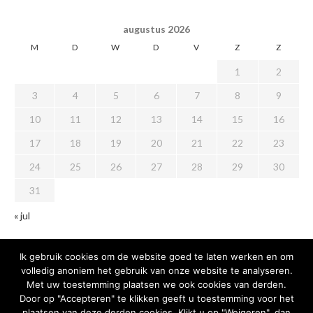
augustus 2026
M
D
W
D
V
Z
Z
1
2
3
4
5
6
7
8
9
10
11
12
13
14
15
16
17
18
19
20
21
22
23
24
25
26
27
28
29
30
31
« jul
Ik gebruik cookies om de website goed te laten werken en om
volledig anoniem het gebruik van onze website te analyseren.
Met uw toestemming plaatsen we ook cookies van derden.
Door op "Accepteren" te klikken geeft u toestemming voor het
plaatsen van deze derden cookies. Klikt u op "Weigeren", dan