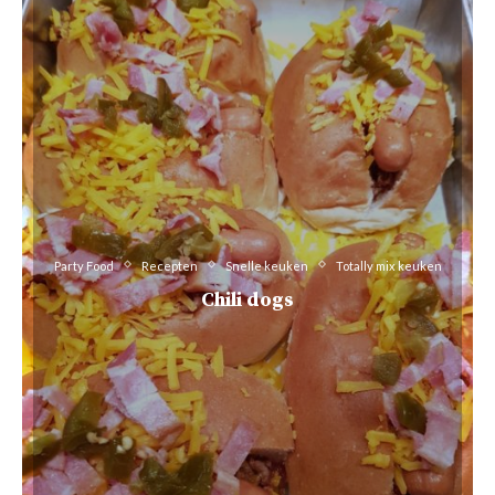
Party Food
Recepten
Snelle keuken
Totally mix keuken
Chili dogs