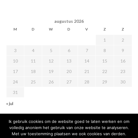
augustus 2026
M
D
W
D
V
Z
Z
1
2
3
4
5
6
7
8
9
10
11
12
13
14
15
16
17
18
19
20
21
22
23
24
25
26
27
28
29
30
31
« jul
Ik gebruik cookies om de website goed te laten werken en om
volledig anoniem het gebruik van onze website te analyseren.
Met uw toestemming plaatsen we ook cookies van derden.