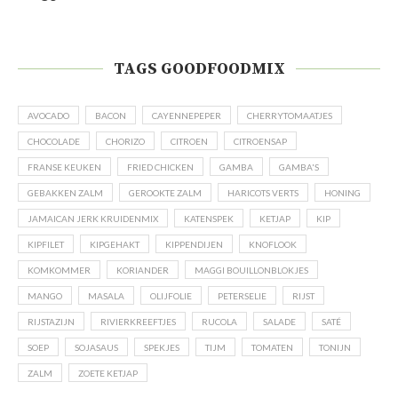
TAGS GOODFOODMIX
AVOCADO
BACON
CAYENNEPEPER
CHERRYTOMAATJES
CHOCOLADE
CHORIZO
CITROEN
CITROENSAP
FRANSE KEUKEN
FRIED CHICKEN
GAMBA
GAMBA'S
GEBAKKEN ZALM
GEROOKTE ZALM
HARICOTS VERTS
HONING
JAMAICAN JERK KRUIDENMIX
KATENSPEK
KETJAP
KIP
KIPFILET
KIPGEHAKT
KIPPENDIJEN
KNOFLOOK
KOMKOMMER
KORIANDER
MAGGI BOUILLONBLOKJES
MANGO
MASALA
OLIJFOLIE
PETERSELIE
RIJST
RIJSTAZIJN
RIVIERKREEFTJES
RUCOLA
SALADE
SATÉ
SOEP
SOJASAUS
SPEKJES
TIJM
TOMATEN
TONIJN
ZALM
ZOETE KETJAP