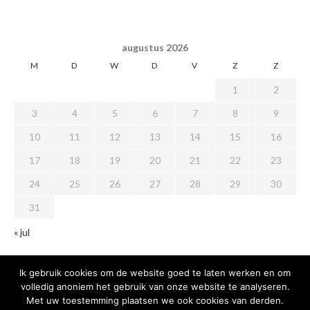
augustus 2026
M
D
W
D
V
Z
Z
1
2
3
4
5
6
7
8
9
10
11
12
13
14
15
16
17
18
19
20
21
22
23
24
25
26
27
28
29
30
31
« jul
Ik gebruik cookies om de website goed te laten werken en om
volledig anoniem het gebruik van onze website te analyseren.
Met uw toestemming plaatsen we ook cookies van derden.