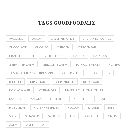
TAGS GOODFOODMIX
AVOCADO
BACON
CAYENNEPEPER
CHERRYTOMAATJES
CHOCOLADE
CHORIZO
CITROEN
CITROENSAP
FRANSE KEUKEN
FRIED CHICKEN
GAMBA
GAMBA'S
GEBAKKEN ZALM
GEROOKTE ZALM
HARICOTS VERTS
HONING
JAMAICAN JERK KRUIDENMIX
KATENSPEK
KETJAP
KIP
KIPFILET
KIPGEHAKT
KIPPENDIJEN
KNOFLOOK
KOMKOMMER
KORIANDER
MAGGI BOUILLONBLOKJES
MANGO
MASALA
OLIJFOLIE
PETERSELIE
RIJST
RIJSTAZIJN
RIVIERKREEFTJES
RUCOLA
SALADE
SATÉ
SOEP
SOJASAUS
SPEKJES
TIJM
TOMATEN
TONIJN
ZALM
ZOETE KETJAP