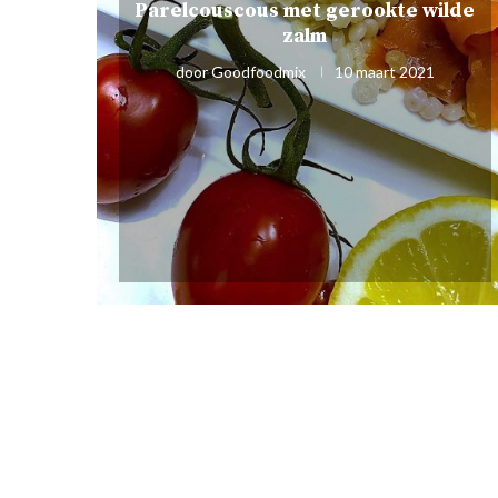
Parelcouscous met gerookte wilde
zalm
door
Goodfoodmix
10 maart 2021