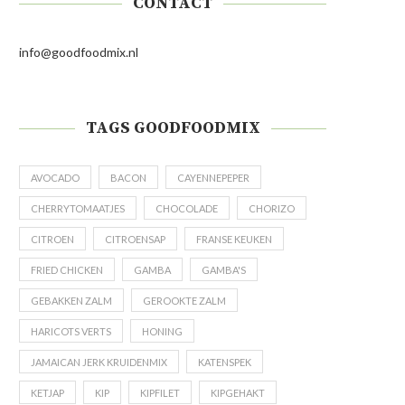
CONTACT
info@goodfoodmix.nl
TAGS GOODFOODMIX
AVOCADO
BACON
CAYENNEPEPER
CHERRYTOMAATJES
CHOCOLADE
CHORIZO
CITROEN
CITROENSAP
FRANSE KEUKEN
FRIED CHICKEN
GAMBA
GAMBA'S
GEBAKKEN ZALM
GEROOKTE ZALM
HARICOTS VERTS
HONING
JAMAICAN JERK KRUIDENMIX
KATENSPEK
KETJAP
KIP
KIPFILET
KIPGEHAKT