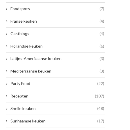
Foodspots
(7)
Franse keuken
(4)
Gastblogs
(4)
Hollandse keuken
(6)
Latijns-Amerikaanse keuken
(3)
Mediterraanse keuken
(3)
Party Food
(22)
Recepten
(107)
Snelle keuken
(48)
Surinaamse keuken
(17)