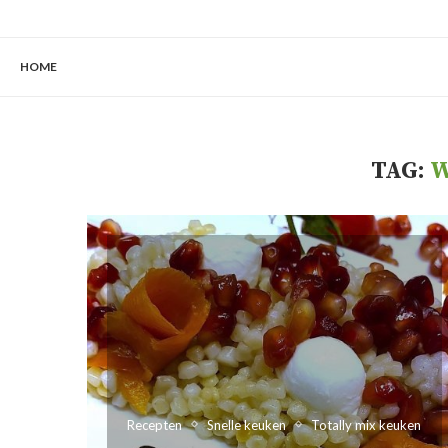
HOME
TAG:
W
Recepten
Snelle keuken
Totally mix keuken