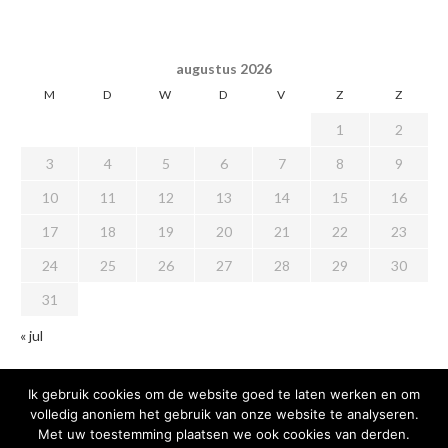
augustus 2026
M
D
W
D
V
Z
Z
1
2
3
4
5
6
7
8
9
10
11
12
13
14
15
16
17
18
19
20
21
22
23
24
25
26
27
28
29
30
31
« jul
Ik gebruik cookies om de website goed te laten werken en om
volledig anoniem het gebruik van onze website te analyseren.
Met uw toestemming plaatsen we ook cookies van derden.