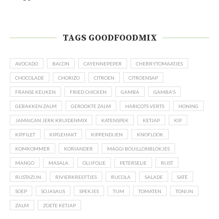
TAGS GOODFOODMIX
AVOCADO
BACON
CAYENNEPEPER
CHERRYTOMAATJES
CHOCOLADE
CHORIZO
CITROEN
CITROENSAP
FRANSE KEUKEN
FRIED CHICKEN
GAMBA
GAMBA'S
GEBAKKEN ZALM
GEROOKTE ZALM
HARICOTS VERTS
HONING
JAMAICAN JERK KRUIDENMIX
KATENSPEK
KETJAP
KIP
KIPFILET
KIPGEHAKT
KIPPENDIJEN
KNOFLOOK
KOMKOMMER
KORIANDER
MAGGI BOUILLONBLOKJES
MANGO
MASALA
OLIJFOLIE
PETERSELIE
RIJST
RIJSTAZIJN
RIVIERKREEFTJES
RUCOLA
SALADE
SATÉ
SOEP
SOJASAUS
SPEKJES
TIJM
TOMATEN
TONIJN
ZALM
ZOETE KETJAP