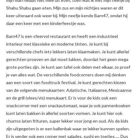
mijn man helaas niet mee uit eten, toen was ik met mijn neefje bij
Shabu Shabu gaan eten. Mijn zus en mijn nichtjes waren er dit
keer uiteraard ook weer bij. Mijn neefje kende Barn47, omdat hij
daar een keer met een kinderfeestje was.
Barn47 is een sfeervol restaurant en heeft een industrieel
interieur met klassieke en moderne tinten. Je kunt bij
verschillende chefs iets lekkers laten klaarmaken. Je kunt allerlei
gerechten proeven en dat moet lukken, doordat het geen mega
grote porties zijn. Je kunt aan tafel ook delen met elkaar, zo proef
je van alles wat. De verschillende foodcorners doen mij denken
aan een soort van foodtruck festival. Je kunt gerechten kiezen
van de volgende menukaarten: Aziatische, Italiaanse, Mexicaanse
en de grill (vlees/vis) menukaart. Er is voor de kids ook een
snackcorner met een snackautomaat, waar je ook pannenkoeken
kunt laten bakken in allerlei soorten vormen. Je kunt hier ook
churros laten frituren, super lekker voor jong en oud. Als de kids
zijn uitgegeten is er een ballenbak waar ze lekker kunnen spelen.
Er is verder ook een corner met salades, sushi en toetjes….. Dus