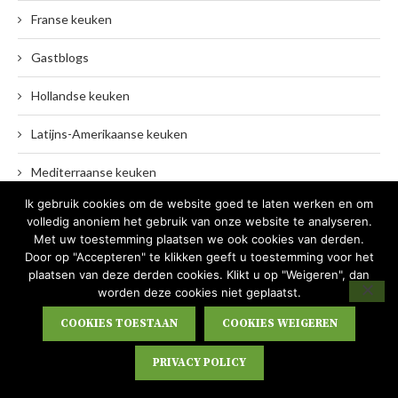
Franse keuken
Gastblogs
Hollandse keuken
Latijns-Amerikaanse keuken
Mediterraanse keuken
Ik gebruik cookies om de website goed te laten werken en om
Party Food
volledig anoniem het gebruik van onze website te analyseren.
Met uw toestemming plaatsen we ook cookies van derden.
Recepten
Door op "Accepteren" te klikken geeft u toestemming voor het
plaatsen van deze derden cookies. Klikt u op "Weigeren", dan
Snelle keuken
worden deze cookies niet geplaatst.
COOKIES TOESTAAN
COOKIES WEIGEREN
Surinaamse keuken
Totally mix keuken
PRIVACY POLICY