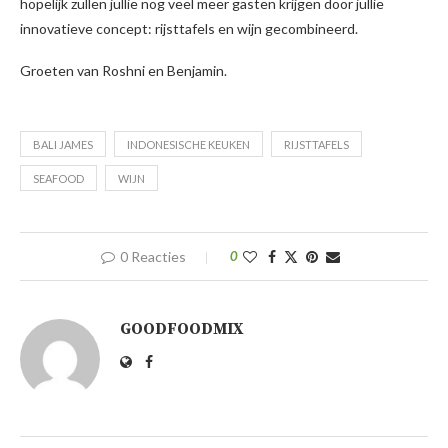
hopelijk zullen jullie nog veel meer gasten krijgen door jullie
innovatieve concept: rijsttafels en wijn gecombineerd.
Groeten van Roshni en Benjamin.
BALI JAMES
INDONESISCHE KEUKEN
RIJSTTAFELS
SEAFOOD
WIJN
0 Reacties
0
GOODFOODMIX