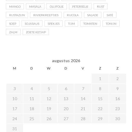
MANGO
MASALA
OLIJFOLIE
PETERSELIE
RIJST
RIJSTAZIJN
RIVIERKREEFTJES
RUCOLA
SALADE
SATÉ
SOEP
SOJASAUS
SPEKJES
TIJM
TOMATEN
TONIJN
ZALM
ZOETE KETJAP
augustus 2026
M
D
W
D
V
Z
Z
1
2
3
4
5
6
7
8
9
10
11
12
13
14
15
16
17
18
19
20
21
22
23
24
25
26
27
28
29
30
31