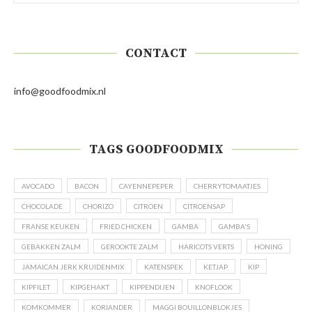
CONTACT
info@goodfoodmix.nl
TAGS GOODFOODMIX
AVOCADO
BACON
CAYENNEPEPER
CHERRYTOMAATJES
CHOCOLADE
CHORIZO
CITROEN
CITROENSAP
FRANSE KEUKEN
FRIED CHICKEN
GAMBA
GAMBA'S
GEBAKKEN ZALM
GEROOKTE ZALM
HARICOTS VERTS
HONING
JAMAICAN JERK KRUIDENMIX
KATENSPEK
KETJAP
KIP
KIPFILET
KIPGEHAKT
KIPPENDIJEN
KNOFLOOK
KOMKOMMER
KORIANDER
MAGGI BOUILLONBLOKJES