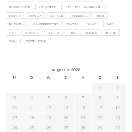
KOMKOMMER
KORIANDER
MAGGI BOUILLONBLOKJES
MANGO
MASALA
OLIJFOLIE
PETERSELIE
RIJST
RIJSTAZIJN
RIVIERKREEFTJES
RUCOLA
SALADE
SATÉ
SOEP
SOJASAUS
SPEKJES
TIJM
TOMATEN
TONIJN
ZALM
ZOETE KETJAP
augustus 2026
M
D
W
D
V
Z
Z
1
2
3
4
5
6
7
8
9
10
11
12
13
14
15
16
17
18
19
20
21
22
23
24
25
26
27
28
29
30