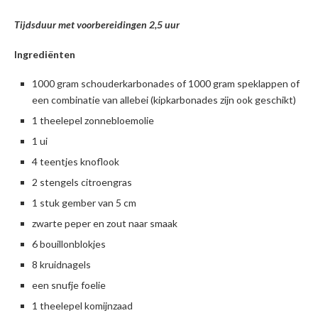
Tijdsduur met voorbereidingen 2,5 uur
Ingrediënten
1000 gram schouderkarbonades of 1000 gram speklappen of
een combinatie van allebei (kipkarbonades zijn ook geschikt)
1 theelepel zonnebloemolie
1 ui
4 teentjes knoflook
2 stengels citroengras
1 stuk gember van 5 cm
zwarte peper en zout naar smaak
6 bouillonblokjes
8 kruidnagels
een snufje foelie
1 theelepel komijnzaad