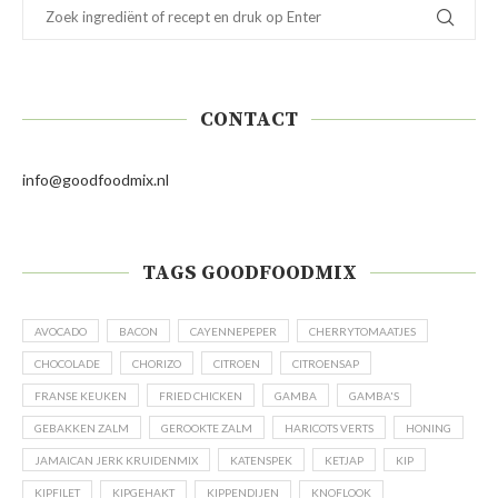
CONTACT
info@goodfoodmix.nl
TAGS GOODFOODMIX
AVOCADO
BACON
CAYENNEPEPER
CHERRYTOMAATJES
CHOCOLADE
CHORIZO
CITROEN
CITROENSAP
FRANSE KEUKEN
FRIED CHICKEN
GAMBA
GAMBA'S
GEBAKKEN ZALM
GEROOKTE ZALM
HARICOTS VERTS
HONING
JAMAICAN JERK KRUIDENMIX
KATENSPEK
KETJAP
KIP
KIPFILET
KIPGEHAKT
KIPPENDIJEN
KNOFLOOK